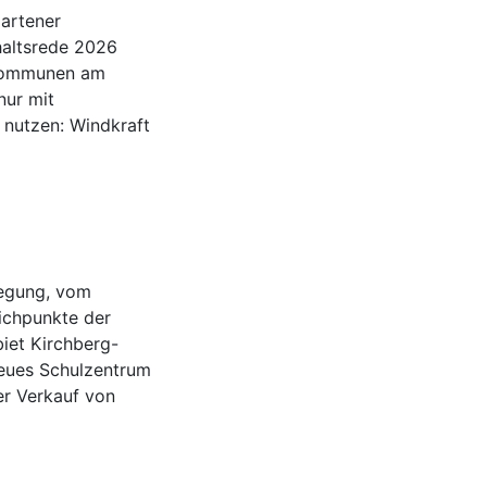
gartener
haltsrede 2026
 Kommunen am
nur mit
 nutzen: Windkraft
wegung, vom
ichpunkte der
iet Kirchberg-
eues Schulzentrum
er Verkauf von