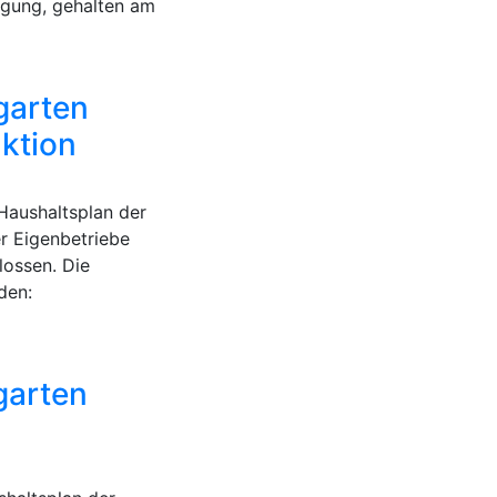
egung, gehalten am
garten
ktion
Haushaltsplan der
r Eigenbetriebe
ossen. Die
den:
garten