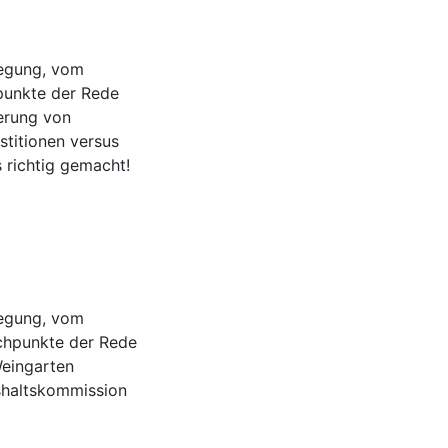
wegung, vom
punkte der Rede
erung von
titionen versus
s richtig gemacht!
wegung, vom
ichpunkte der Rede
Weingarten
shaltskommission