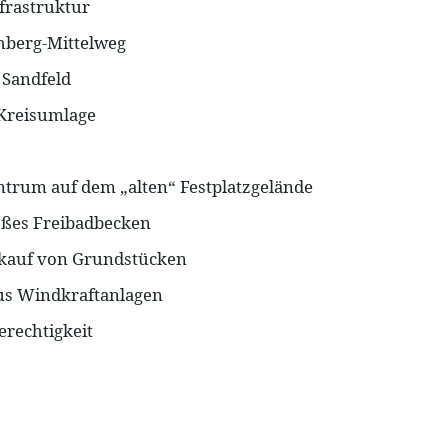
rastruktur
hberg-Mittelweg
 Sandfeld
Kreisumlage
trum auf dem „alten“ Festplatzgelände
oßes Freibadbecken
rkauf von Grundstücken
us Windkraftanlagen
rechtigkeit