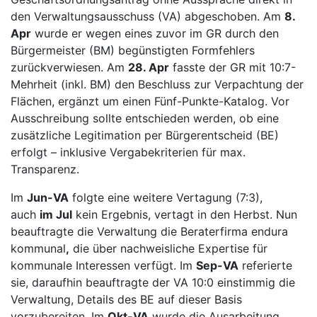
den Verwaltungsausschuss (VA) abgeschoben. Am
8.
Apr
wurde er wegen eines zuvor im GR durch den
Bürgermeister (BM) begünstigten Formfehlers
zurückverwiesen. Am
28. Apr
fasste der GR mit 10:7-
Mehrheit (inkl. BM) den Beschluss zur Verpachtung der
Flächen, ergänzt um einen Fünf-Punkte-Katalog. Vor
Ausschreibung sollte entschieden werden, ob eine
zusätzliche Legitimation per Bürgerentscheid (BE)
erfolgt – inklusive Vergabekriterien für max.
Transparenz.
Im
Jun-VA
folgte eine weitere Vertagung (7:3),
auch
im Jul
kein Ergebnis, vertagt in den Herbst. Nun
beauftragte die Verwaltung die Beraterfirma endura
kommunal
,
die über nachweisliche Expertise für
kommunale Interessen verfügt. Im
Sep-VA
referierte
sie, daraufhin beauftragte der VA 10:0 einstimmig die
Verwaltung, Details des BE auf dieser Basis
vorzubereiten. Im
Okt-VA
wurde die Ausarbeitung