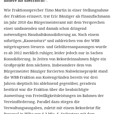
andere als überrascht“
.
Wie Fraktionssprecher Timo Martin in einer Stellungnahme
der Fraktion erinnert, trat Eric Bänziger als Finanzfachmann
im Jahr 2010 das Bürgermeisteramt mit dem Versprechen
einer umfassenden und damals schon dringend
notwendigen Haushaltskonsolidierung an. Nach einem
sofortigen „Kassensturz“ und zahlreichen von der WBB
mitgetragenen Steuern- und Gebührenanpassungen wurde
es ab 2012 merklich ruhiger, leider jedoch nur in Sachen
Konsolidierung. In Zeiten von Rekordeinnahmen folgte ein
Großprojekt dem nächsten. Insbesondere dem von
Bürgermeister Bänziger forcierten Nahwärmeprojekt stand
die WBB-Fraktion aus Kostengründen bereits vor drei
Jahren skeptisch bis ablehnend gegenüber, geradezu
bestürzt war die Fraktion über die beabsichtigte
Ausweitung von Freiwilligkeitsleistungen im Rahmen der
Vereinsförderung. Parallel dazu stiegen die
Verwaltungsausgaben, zuletzt mit einem Rekordetat für
Personal in Höhe von 6,3 Mio. €. Spätestens mit dem