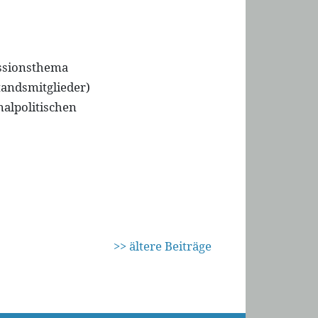
ussionsthema
tandsmitglieder)
alpolitischen
>> ältere Beiträge