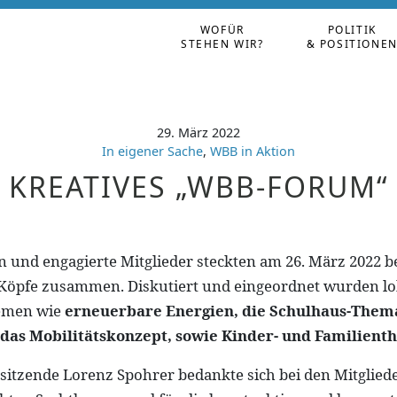
WOFÜR
POLITIK
STEHEN WIR?
& POSITIONE
29. März 2022
In eigener Sache
,
WBB in Aktion
KREATIVES „WBB-FORUM“
n und engagierte Mitglieder steckten am 26. März 2022 b
e Köpfe zusammen. Diskutiert und eingeordnet wurden lo
emen wie
erneuerbare Energien, die Schulhaus-Thema
 das Mobilitätskonzept, sowie Kinder- und Familien
itzende Lorenz Spohrer bedankte sich bei den Mitgliede