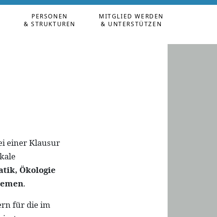
PERSONEN
MITGLIED WERDEN
N
& STRUKTUREN
& UNTERSTÜTZEN
ei einer Klausur
kale
tik, Ökologie
themen
.
rn für die im