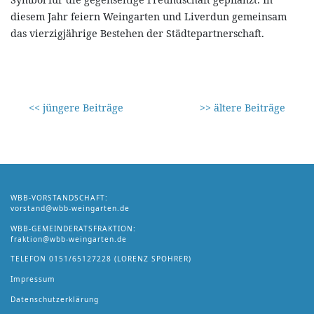
diesem Jahr feiern Weingarten und Liverdun gemeinsam
das vierzigjährige Bestehen der Städtepartnerschaft.
<< jüngere Beiträge
>> ältere Beiträge
WBB-VORSTANDSCHAFT:
vorstand@wbb-weingarten.de
WBB-GEMEINDERATSFRAKTION:
fraktion@wbb-weingarten.de
TELEFON
0151/65127228
(LORENZ SPOHRER)
Impressum
Datenschutzerklärung