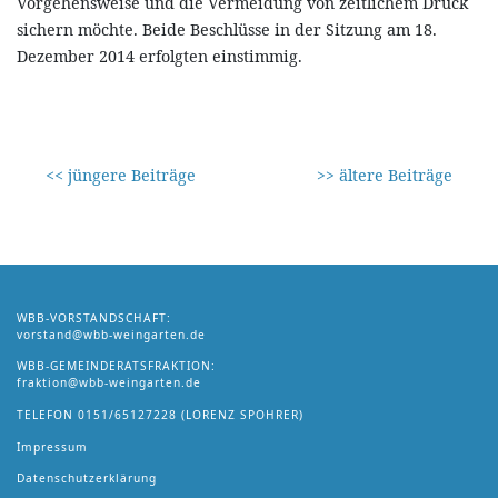
Vorgehensweise und die Vermeidung von zeitlichem Druck
sichern möchte. Beide Beschlüsse in der Sitzung am 18.
Dezember 2014 erfolgten einstimmig.
<< jüngere Beiträge
>> ältere Beiträge
WBB-VORSTANDSCHAFT:
vorstand@wbb-weingarten.de
WBB-GEMEINDERATSFRAKTION:
fraktion@wbb-weingarten.de
TELEFON
0151/65127228
(LORENZ SPOHRER)
Impressum
Datenschutzerklärung